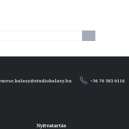
emese.balasy@studiobalasy.hu
+36 70 383 0116
Nyitvatartás