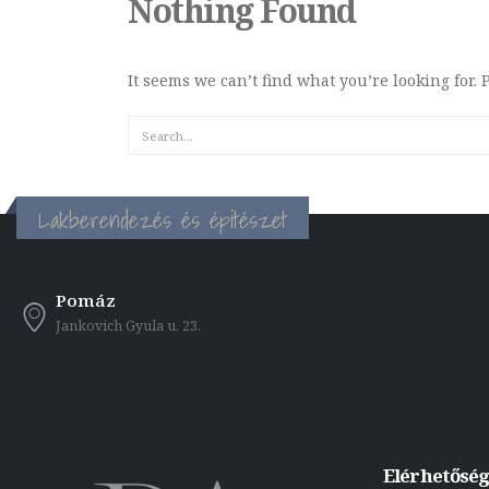
Nothing Found
It seems we can’t find what you’re looking for.
Lakberendezés és építészet
Pomáz
Jankovich Gyula u. 23.
Elérhetősé