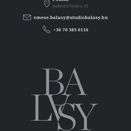
Jankovich Gyula u. 23.
emese.balasy@studiobalasy.hu
+36 70 383 0116