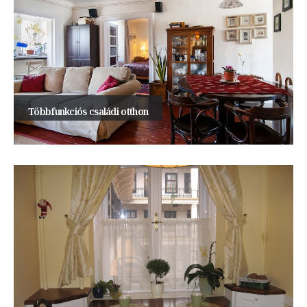
Többfunkciós családi otthon