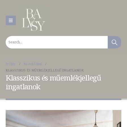
HOME
MUNKÁINK
KLASSZIKUS ÉS MŰEMLÉKJELLEGŰ INGATLANOK
Klasszikus és műemlékjellegű
ingatlanok