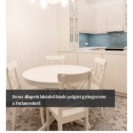
Rossz állapotú lakásból kiadó polgári gyöngyszem
a Parlamentnél