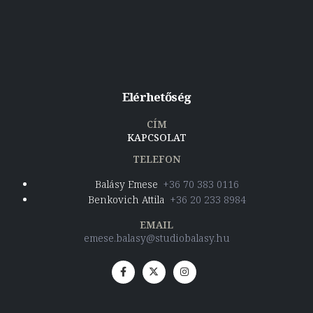
Elérhetőség
CÍM
KAPCSOLAT
TELEFON
Balásy Emese
+36 70 383 0116
Benkovich Attila
+36 20 233 8984
EMAIL
emese.balasy@studiobalasy.hu