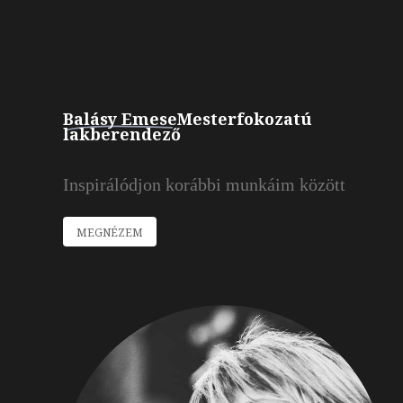
Balásy Emese
Mesterfokozatú
lakberendező
Inspirálódjon
korábbi
munkáim
között
MEGNÉZEM