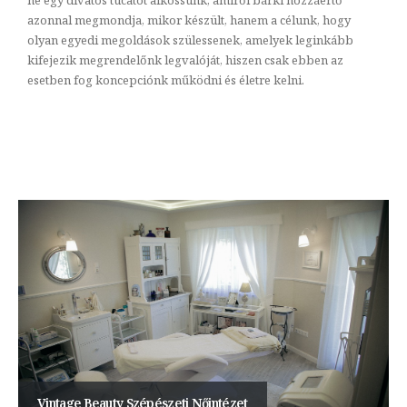
ne egy divatos tucatot alkossunk, amiről bárki hozzáértő
azonnal megmondja, mikor készült, hanem a célunk, hogy
olyan egyedi megoldások szülessenek, amelyek leginkább
kifejezik megrendelőnk legvalóját, hiszen csak ebben az
esetben fog koncepciónk működni és életre kelni.
Vintage Beauty Szépészeti Nőintézet