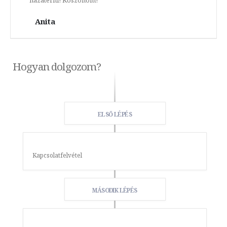
hazatérni! Köszönöm!
Anita
Hogyan dolgozom?
ELSŐ LÉPÉS
Kapcsolatfelvétel
MÁSODIK LÉPÉS