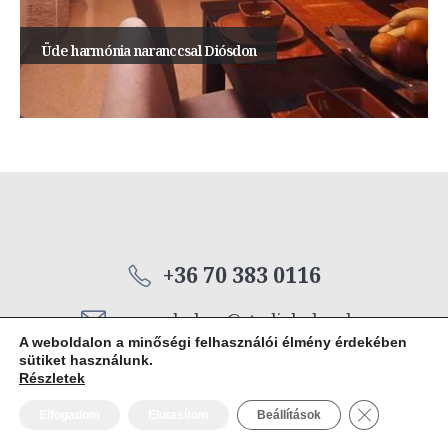
Üde harmónia naranccsal Diósdon
+36 70 383 0116
emese.balasy@studiobalasy.hu
A weboldalon a minőségi felhasználói élmény érdekében
sütiket használunk.
H - P: 8-17
Részletek
Close GDPR 
Elfogadom
Elutasítom
Beállítások
STÍLUSOS TEREK