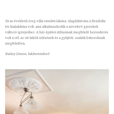
20-as évekbeli öreg villa emeleti lakása. Alapkihívása a flexibilis
tér kialakítása volt, ami alkalmazkodik a növekvő gyerekek
változó igényeihez. A ház építési stílusának megfelelő berendezés
volt a cél, az ott lakók ízlésének és a gyűjtött, családi bútoroknak
megfelelően.
Balásy Emese, lakberendező