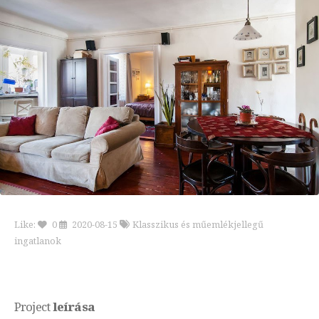
Like:
0
2020-08-15
Klasszikus és műemlékjellegű
ingatlanok
Project
leírása