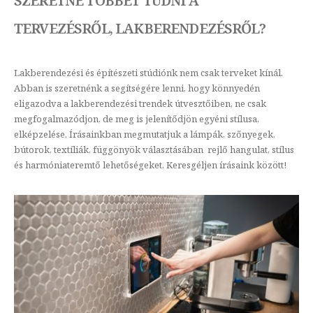
SZERETNE TÖBBET TUDNI A
TERVEZÉSRŐL, LAKBERENDEZÉSRŐL?
Lakberendezési és építészeti stúdiónk nem csak terveket kínál.
Abban is szeretnénk a segítségére lenni, hogy könnyedén
eligazodva a lakberendezési trendek útvesztőiben, ne csak
megfogalmazódjon, de meg is jelenítődjön egyéni stílusa,
elképzelése. Írásainkban megmutatjuk a lámpák, szőnyegek,
bútorok, textíliák, függönyök választásában rejlő hangulat, stílus
és harmóniateremtő lehetőségeket. Keresgéljen írásaink között!