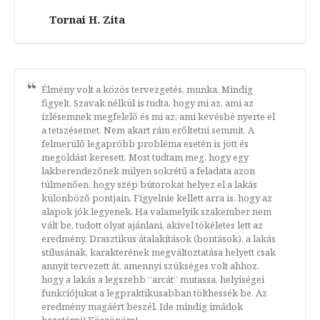
Tornai H. Zita
Élmény volt a közös tervezgetés, munka. Mindig
figyelt. Szavak nélkül is tudta, hogy mi az, ami az
ízlésemnek megfelelő és mi az, ami kevésbé nyerte el
a tetszésemet. Nem akart rám erőltetni semmit. A
felmerülő legapróbb probléma esetén is jött és
megoldást keresett. Most tudtam meg, hogy egy
lakberendezőnek milyen sokrétű a feladata azon
túlmenően, hogy szép bútorokat helyez el a lakás
különböző pontjain. Figyelnie kellett arra is, hogy az
alapok jók legyenek. Ha valamelyik szakember nem
vált be, tudott olyat ajánlani, akivel tökéletes lett az
eredmény. Drasztikus átalakítások (bontások), a lakás
stílusának, karakterének megváltoztatása helyett csak
annyit tervezett át, amennyi szükséges volt ahhoz,
hogy a lakás a legszebb “arcát” mutassa, helyiségei
funkciójukat a legpraktikusabban tölthessék be. Az
eredmény magáért beszél. Ide mindig imádok