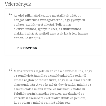
Vélemények
Az első pillanattól kezdve megtaláltuk a közös
hangot. Sikerült a széttagolt térből, egy gyönyörű
világos, szellős teret alkotni. Teljesen az
életvitelünkhöz, igényeinkhez, és stílusunkhoz
alakítani a házat, amiből nem csak lakás lett, hanem
otthon. Köszönjük.
P. Krisztina
Már a tervezés legelején az volt a benyomásunk, hogy
a személyiségünktől és a családunktól függetlenül
Emese rögtön pontosan tudta, hogy mi a lakás eredeti
alapgondolata. A végén mégis úgy éreztük, mintha ez
a lakás csak a miénk lenne, és mi találtuk volna ki.
Felújítás során kizárólag igényes, megbízható és
korrekt szakemberekkel találkoztunk, és jó tudni,
hogy olyan a minősége, mint a kinézete.