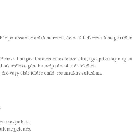
 le pontosan az ablak méreteit, de ne feledkezzünk meg arról se
–15 cm-rel magasabbra érdemes felszerelni, így optikailag magas
 ablak szélességének a szép ráncolás érdekében.
g érő vagy akár földre omló, romantikus stílusban.
:
yen mozgatható.
tult megjelenés.