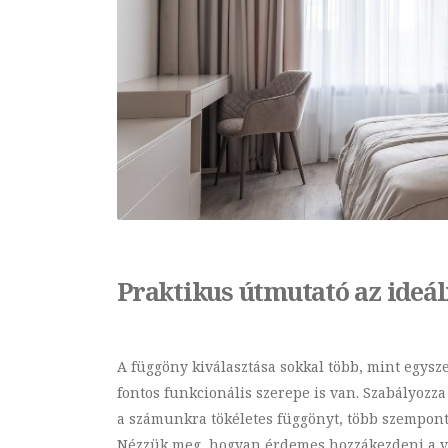
Praktikus útmutató az ideál
A függöny kiválasztása sokkal több, mint egysz
fontos funkcionális szerepe is van. Szabályozza 
a számunkra tökéletes függönyt, több szempont
Nézzük meg, hogyan érdemes hozzákezdeni a v