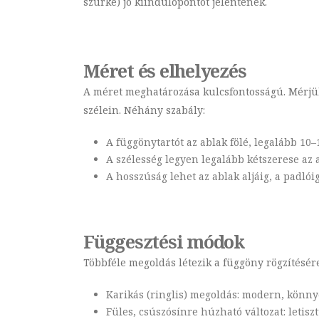
szürke) jó kiindulópontot jelentenek.
Méret és elhelyezés
A méret meghatározása kulcsfontosságú. Mérjük
szélein. Néhány szabály:
A függönytartót az ablak fölé, legalább 10
A szélesség legyen legalább kétszerese az
A hosszúság lehet az ablak aljáig, a padlói
Függesztési módok
Többféle megoldás létezik a függöny rögzítésére
Karikás (ringlis) megoldás: modern, könn
Füles, csúszósínre húzható változat: letisz