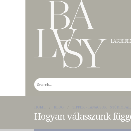
LAKBEREN
HOME
BLOG
TIPPEK - TANÁCSOK
,
STÚDIÓBAL
Hogyan válasszunk függ