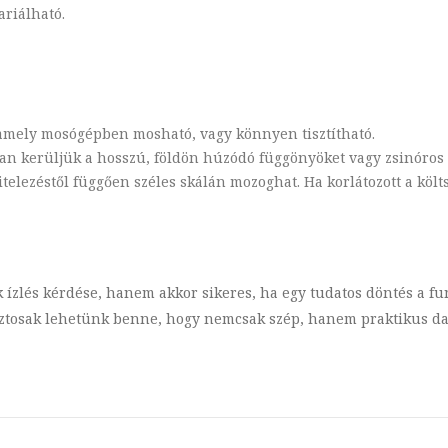
ariálható.
 amely mosógépben mosható, vagy könnyen tisztítható.
an kerüljük a hosszú, földön húzódó függönyöket vagy zsinóros
vitelezéstől függően széles skálán mozoghat. Ha korlátozott a köl
k ízlés kérdése, hanem akkor sikeres, ha egy tudatos döntés a fu
iztosak lehetünk benne, hogy nemcsak szép, hanem praktikus d