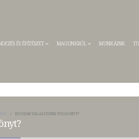
DEZÉS ÉS ÉPÍTÉSZET
MAGUNKRÓL
MUNKÁINK
TU
ÁSY
HOGYAN VÁLASSZUNK FÜGGÖNYT?
önyt?