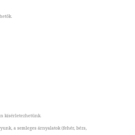
hetők.
an kísérletezhetünk.
gyunk, a semleges árnyalatok (fehér, bézs,