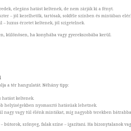
yedek, elegáns hatást keltenek, de nem zárják ki a fényt.
zter – jól kezelhetők, tartósak, sokféle színben és mintában elér
 – luxus érzetet keltenek, jól szigetelnek.
yen, különösen, ha konyhába vagy gyerekszobába kerül.
a
lja a tér hangulatát. Néhány tipp:
s hatást keltenek.
sebb helyiségekben nyomasztó hatásúak lehetnek.
túl nagy vagy túl élénk mintákat, míg nagyobb terekben bátrabb
 bútorok, szőnyeg, falak színe – igazítani. Ha bizonytalanok va