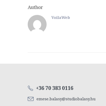
Author
VoilaWeb
+36 70 383 0116
emese.balasy@studiobalasy.hu