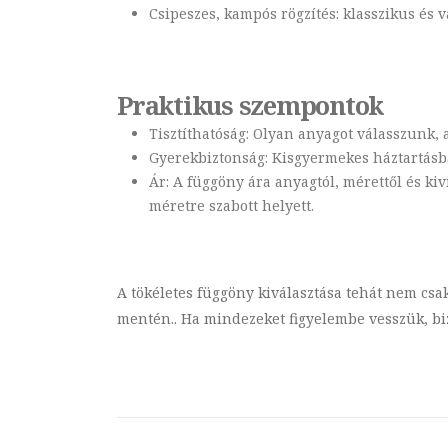
Csipeszes, kampós rögzítés: klasszikus és v
Praktikus szempontok
Tisztíthatóság: Olyan anyagot válasszunk,
Gyerekbiztonság: Kisgyermekes háztartásb
Ár: A függöny ára anyagtól, mérettől és ki
méretre szabott helyett.
A tökéletes függöny kiválasztása tehát nem csa
mentén.. Ha mindezeket figyelembe vesszük, b