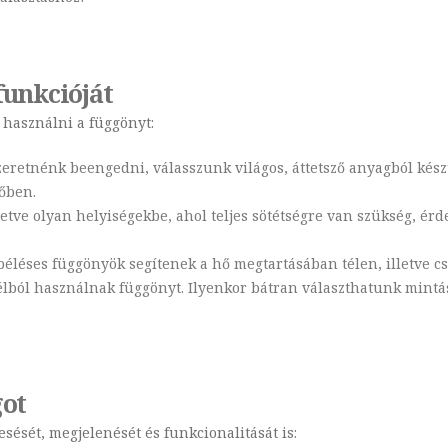
unkcióját
 használni a függönyt:
zeretnénk beengedni, válasszunk világos, áttetsző anyagból kész
őben.
letve olyan helyiségekbe, ahol teljes sötétségre van szükség, é
béléses függönyök segítenek a hő megtartásában télen, illetve csö
célból használnak függönyt. Ilyenkor bátran választhatunk mintá
got
ését, megjelenését és funkcionalitását is: