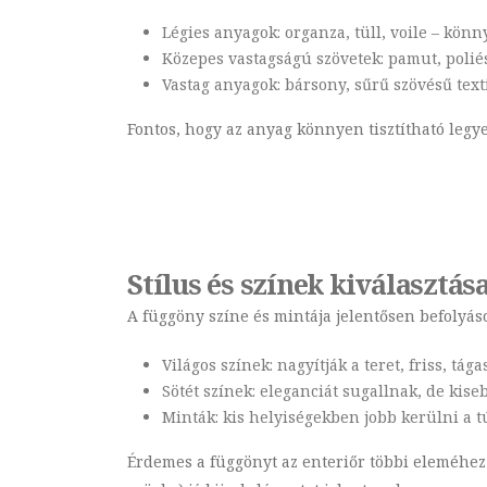
Légies anyagok: organza, tüll, voile – könn
Közepes vastagságú szövetek: pamut, poliés
Vastag anyagok: bársony, sűrű szövésű textil
Fontos, hogy az anyag könnyen tisztítható leg
Stílus és színek kiválasztás
A függöny színe és mintája jelentősen befolyáso
Világos színek: nagyítják a teret, friss, tága
Sötét színek: eleganciát sugallnak, de ki
Minták: kis helyiségekben jobb kerülni a 
Érdemes a függönyt az enteriőr többi eleméhez –