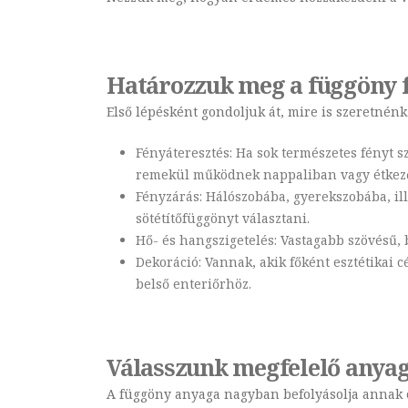
Határozzuk meg a függöny f
Első lépésként gondoljuk át, mire is szeretnénk
Fényáteresztés: Ha sok természetes fényt s
remekül működnek nappaliban vagy étkez
Fényzárás: Hálószobába, gyerekszobába, il
sötétítőfüggönyt választani.
Hő- és hangszigetelés: Vastagabb szövésű, 
Dekoráció: Vannak, akik főként esztétikai 
belső enteriőrhöz.
Válasszunk megfelelő anya
A függöny anyaga nagyban befolyásolja annak es