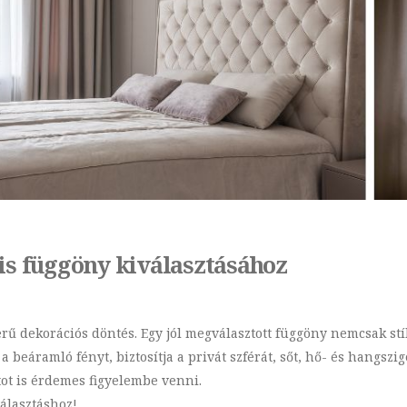
is függöny kiválasztásához
erű dekorációs döntés. Egy jól megválasztott függöny nemcsak st
a beáramló fényt, biztosítja a privát szférát, sőt, hő- és hangsz
ot is érdemes figyelembe venni.
álasztáshoz!