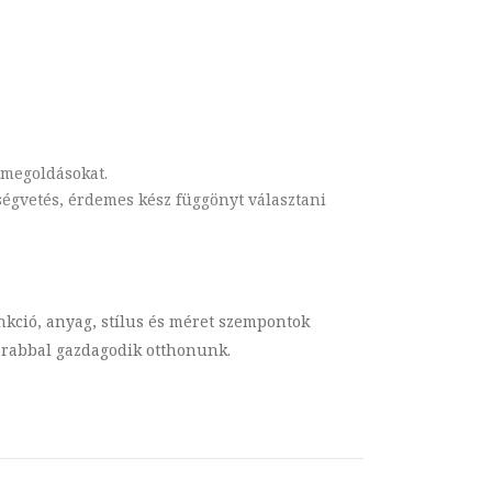
 megoldásokat.
tségvetés, érdemes kész függönyt választani
nkció, anyag, stílus és méret szempontok
arabbal gazdagodik otthonunk.