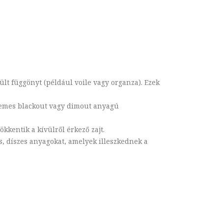
ült függönyt (például voile vagy organza). Ezek
rdemes blackout vagy dimout anyagú
kkentik a kívülről érkező zajt.
s, díszes anyagokat, amelyek illeszkednek a