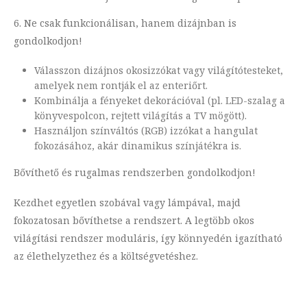
6. Ne csak funkcionálisan, hanem dizájnban is
gondolkodjon!
Válasszon dizájnos okosizzókat vagy világítótesteket,
amelyek nem rontják el az enteriőrt.
Kombinálja a fényeket dekorációval (pl. LED-szalag a
könyvespolcon, rejtett világítás a TV mögött).
Használjon színváltós (RGB) izzókat a hangulat
fokozásához, akár dinamikus színjátékra is.
Bővíthető és rugalmas rendszerben gondolkodjon!
Kezdhet egyetlen szobával vagy lámpával, majd
fokozatosan bővíthetse a rendszert. A legtöbb okos
világítási rendszer moduláris, így könnyedén igazítható
az élethelyzethez és a költségvetéshez.