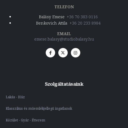
TELEFON
Balásy Emese
+36 70 383 0116
Benkovich Attila
+36 20 233 8984
EMAIL
emese.balasy@studiobalasy.hu
Szolgáltatásaink
Lakás - Ház
Klasszikus és műemlékjellegű ingatlanok
Közület - Gyár - Étterem