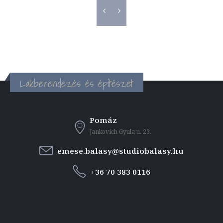
Lakberendezés és építészet
Pomáz
Jankovich Gyula u. 23.
emese.balasy@studiobalasy.hu
+36 70 383 0116