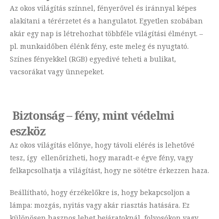
Az okos világítás színnel, fényerővel és iránnyal képes
alakítani a térérzetet és a hangulatot. Egyetlen szobában
akár egy nap is létrehozhat többféle világítási élményt. –
pl. munkaidőben élénk fény, este meleg és nyugtató.
Színes fényekkel (RGB) egyedivé teheti a bulikat,
vacsorákat vagy ünnepeket.
Biztonság – fény, mint védelmi
eszköz
Az okos világítás előnye, hogy távoli elérés is lehetővé
tesz, így ellenőrizheti, hogy maradt-e égve fény, vagy
felkapcsolhatja a világítást, hogy ne sötétre érkezzen haza.
Beállítható, hogy érzékelőkre is, hogy bekapcsoljon a
lámpa: mozgás, nyitás vagy akár riasztás hatására. Ez
különösen hasznos lehet bejáratoknál, folyosókon vagy